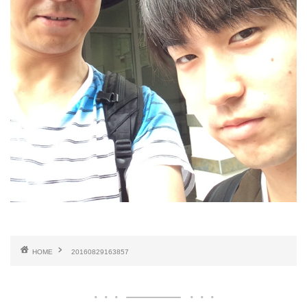
HOME
20160829163857