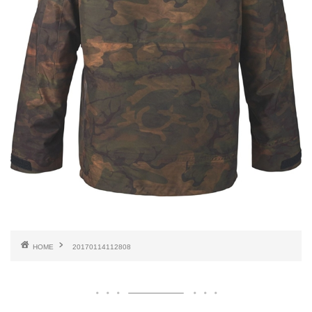
HOME
20170114112808