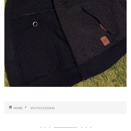
HOME
20170115233440