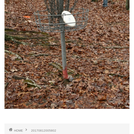
HOME
20170812005802