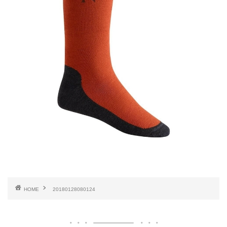
HOME
20180128080124