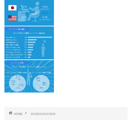
HOME
20180210101929