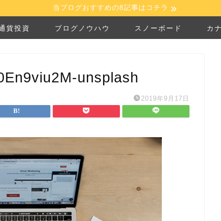
当ブログおすすめの8記事はコチラ
通貨投資
ブログノウハウ
スノーボード
カ
0En9viu2M-unsplash
2019年9月17日