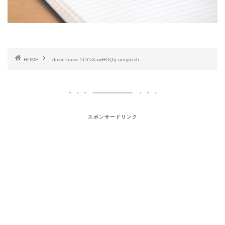
HOME
david-travis-5bYxXawHOQg-unsplash
スポンサードリンク