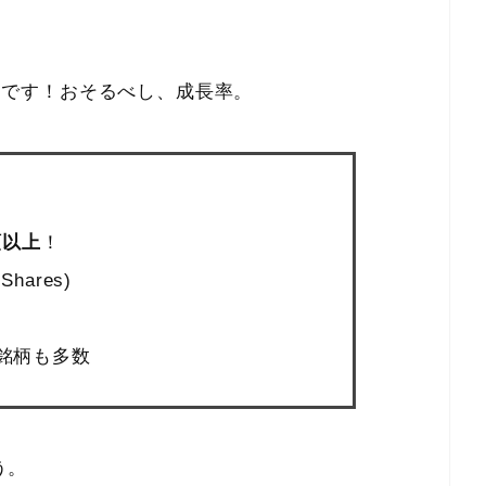
うです！おそるべし、成長率。
類以上
！
hares)
い銘柄も多数
う。