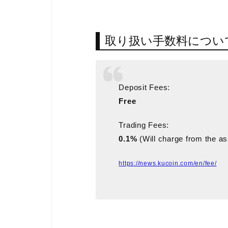
取り扱い手数料につい
Deposit Fees:
Free
Trading Fees:
0.1%
(Will charge from the as
https://news.kucoin.com/en/fee/