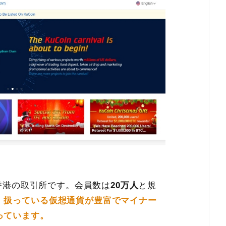
た香港の取引所です。会員数は
20万人
と規
、
扱っている仮想通貨が豊富でマイナー
っています。