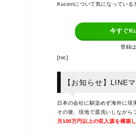
Kucoinについて気になって
今すぐKu
登録は
[toc]
【お知らせ】LINE
日本の会社に馴染めず海外に現
その後、現地で皿洗いしながらブ
月100万円以上の収入源を構築