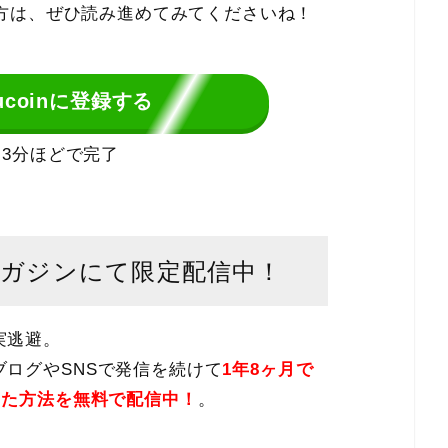
いる方は、ぜひ読み進めてみてくださいね！
coinに登録する
3分ほどで完了
マガジンにて限定配信中！
実逃避。
ログやSNSで発信を続けて
1年8ヶ月で
した方法を無料で配信中！
。