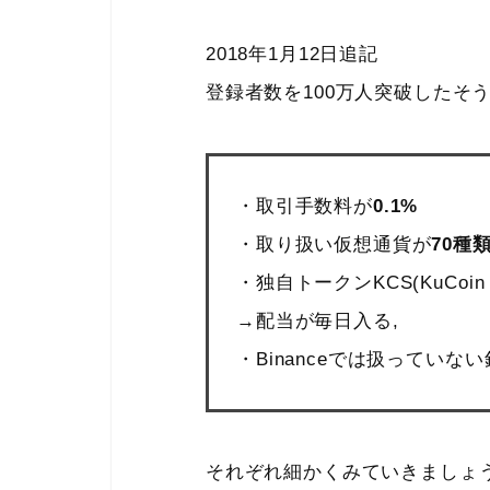
2018年1月12日追記
登録者数を100万人突破したそ
・取引手数料が
0.1%
・取り扱い仮想通貨が
70種
・独自トークンKCS(KuCoin S
→配当が毎日入る,
・Binanceでは扱っていな
それぞれ細かくみていきましょ