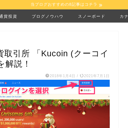
当ブログおすすめの8記事はコチラ
通貨投資
ブログノウハウ
スノーボード
カ
引所 「Kucoin (クーコイ
を解説！
2018年1月4日
/
2021年7月1日