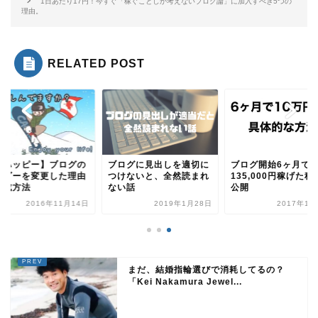
1日あたり17円！今すぐ「稼ぐことしか考えないブログ論」に加入すべき5つの
理由。
RELATED POST
超ハッピー】ブログの
ブログに見出しを適切に
ブログ開始6ヶ月で
ッダーを変更した理由
つけないと、全然読まれ
135,000円稼げた秘
作成方法
ない話
公開
2016年11月14日
2019年1月28日
2017年1月
まだ、結婚指輪選びで消耗してるの？
「Kei Nakamura Jewel...