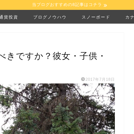
当ブログおすすめの8記事はコチラ
通貨投資
ブログノウハウ
スノーボード
カ
べきですか？彼女・子供・
2017年7月18日