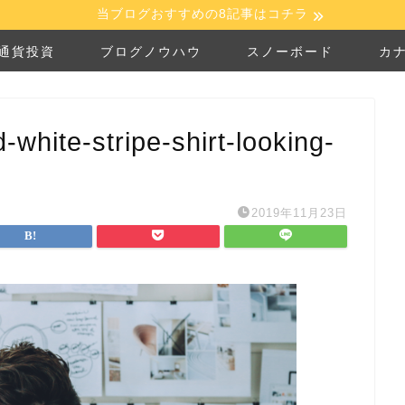
当ブログおすすめの8記事はコチラ
通貨投資
ブログノウハウ
スノーボード
カ
white-stripe-shirt-looking-
2019年11月23日