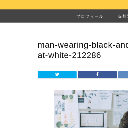
プロフィール
仮想
man-wearing-black-and-
at-white-212286