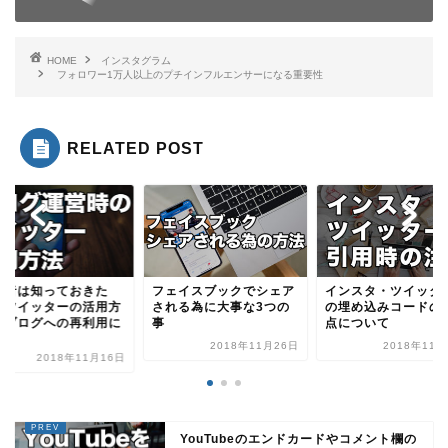
HOME
インスタグラム
フォロワー1万人以上のプチインフルエンサーになる重要性
RELATED POST
心者は知っておきた
フェイスブックでシェア
インスタ・ツイッタ
、ツイッターの活用方
される為に大事な3つの
の埋め込みコードの
とブログへの再利用に
事
点について
.
2018年11月26日
2018年11月
2018年11月16日
YouTubeのエンドカードやコメント欄の