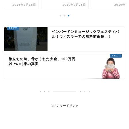
2016年8月15日
2019年3月25日
2019年2
ペンバードンミュージックフェスティバ
ル！ウィスラーでの無料前夜祭！！
旅立ちの時、母がくれた大金、100万円
以上の札束の真実
スポンサードリンク