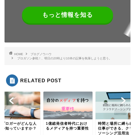
もっと情報を知る
HOME
ブログノウハウ
ブロガソン参戦！、明日の20時より10本の記事を執筆しようと思う。
RELATED POST
ロブロガーがどんな人
1億総発信者時代におけ
時間と場所に縛られ
ちか知っていますか？
るメディアを持つ重要性
仕事ができる、クラ
ソーシング活用法