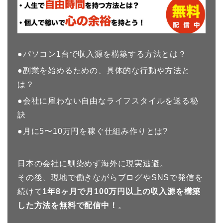
●パソコン1台で収入源を構築する方法とは？
●副業を始めるための、具体的な行動や方法と
は？
●会社に雇わない自由なライフスタイルを送る秘
訣
●月に5〜10万円を稼ぐ仕組み作りとは?
日本の会社に馴染めず海外に現実逃避。
その後、現地で働きながらブログやSNSで発信を
続けて
1年8
ヶ月で月100万円以上の収入源を構築
した方法を無料で配信中！
。