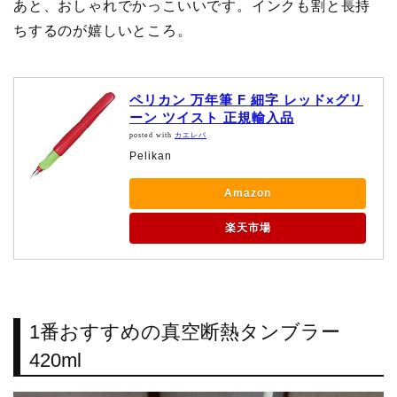
あと、おしゃれでかっこいいです。インクも割と長持
ちするのが嬉しいところ。
ペリカン 万年筆 F 細字 レッド×グリ
ーン ツイスト 正規輸入品
posted with
カエレバ
Pelikan
Amazon
楽天市場
1番おすすめの真空断熱タンブラー
420ml