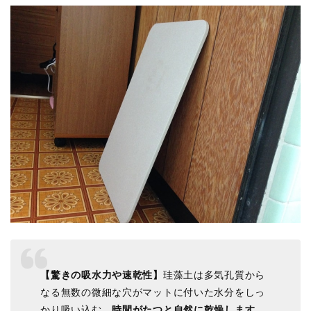
【驚きの吸水力や速乾性】
珪藻土は多気孔質から
なる無数の微細な穴がマットに付いた水分をしっ
かり吸い込む、
時間がたつと自然に乾燥します
。