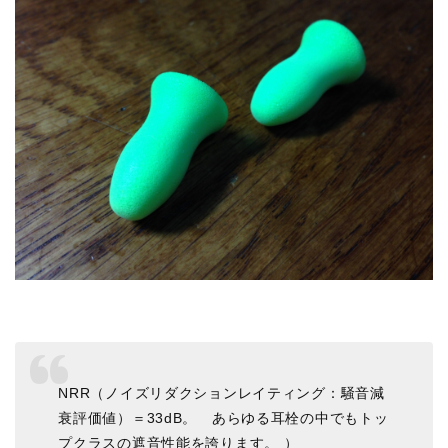
NRR（ノイズリダクションレイティング：騒音減
衰評価値）＝33dB。 あらゆる耳栓の中でもトッ
プクラスの遮音性能を誇ります。 ）