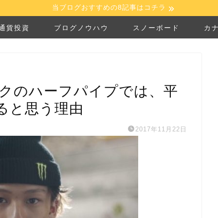
当ブログおすすめの8記事はコチラ
通貨投資
ブログノウハウ
スノーボード
カ
ックのハーフパイプでは、平
ると思う理由
2017年11月22日