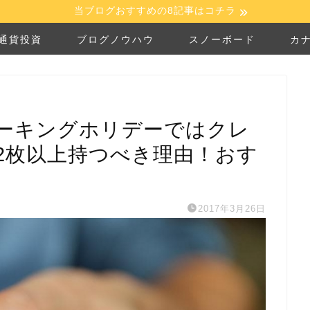
当ブログおすすめの8記事はコチラ
通貨投資
ブログノウハウ
スノーボード
カ
ーキングホリデーではクレ
2枚以上持つべき理由！おす
2017年3月26日