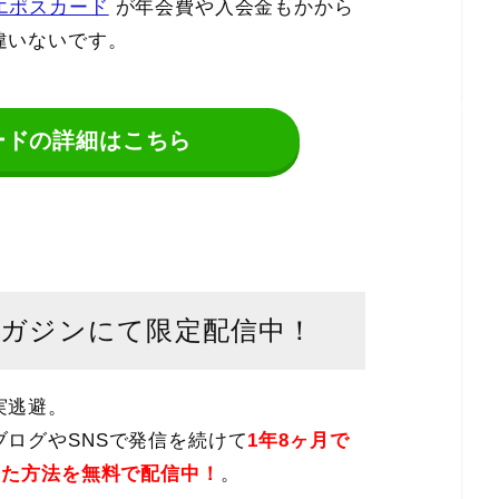
エポスカード
が年会費や入会金もかから
違いないです。
ードの詳細はこちら
マガジンにて限定配信中！
実逃避。
ログやSNSで発信を続けて
1年8ヶ月で
した方法を無料で配信中！
。