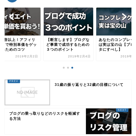
酬2倍以上！アフィリ
【断言します】ブログな
あなたのコンプレッ
イトで特別単価をゲッ
ど事業で成功するための
は実は宝の山【ブロ
するためのコツ
３つのポイント
タにすべし】
2019年2月2日
2019年2月4日
2019年3
31歳の振り返りと32歳の目標について
ブログの乗っ取りなどのリスクを軽減す
る方法