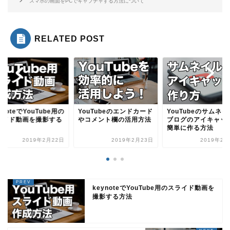
スマホの画面をPCでキャプチャする方法について
RELATED POST
ynoteでYouTube用の
YouTubeのエンドカード
YouTubeのサムネ
ライド動画を撮影する
やコメント欄の活用方法
ブログのアイキャッ
法
簡単に作る方法
2019年2月22日
2019年2月23日
2019年2月
keynoteでYouTube用のスライド動画を
撮影する方法