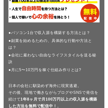
●パソコン1台で収入源を構築する方法とは？
●副業を始めるための、具体的な行動や方法と
は？
●会社に雇わない自由なライフスタイルを送る秘
訣
●月に5〜10万円を稼ぐ仕組み作りとは?
日本の会社に馴染めず海外に現実逃避。
その後、現地で働きながらブログやSNSで発信を
続けて
1年8
ヶ月で月100万円以上の収入源を構築
した方法を無料で配信中！
。