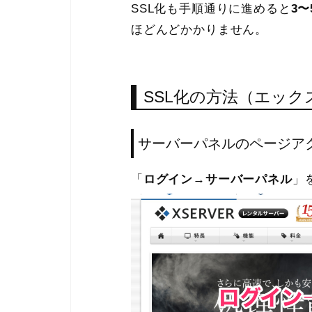
SSL化も手順通りに進めると
3〜
ほどんどかかりません。
SSL化の方法（エッ
サーバーパネルのページア
「
ログイン
→
サーバーパネル
」