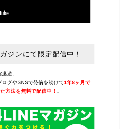
マガジンにて限定配信中！
実逃避。
ログやSNSで発信を続けて
1年8ヶ月で
した方法を無料で配信中！
。