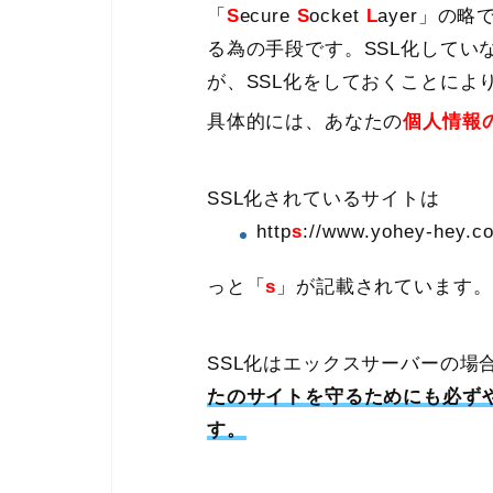
「
S
ecure
S
ocket
L
ayer」の
る為の手段です。SSL化してい
が、SSL化をしておくことによ
具体的には、あなたの
個人情報
SSL化されているサイトは
http
s
://www.yohey-hey.c
っと「
s
」が記載されています。
SSL化はエックスサーバーの場
たのサイトを守るためにも必ず
す。