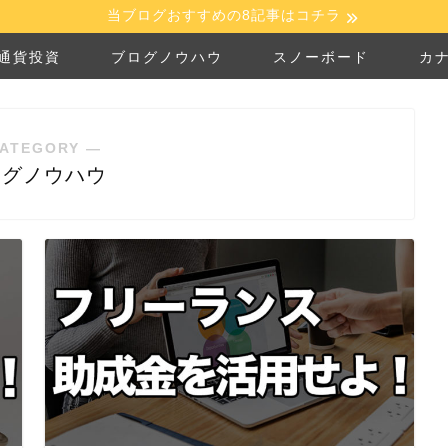
当ブログおすすめの8記事はコチラ
通貨投資
ブログノウハウ
スノーボード
カ
ATEGORY ―
ログノウハウ