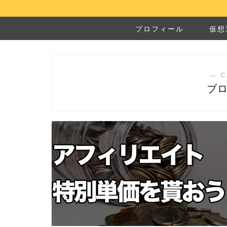
プロフィール
仮想
― C
ブ