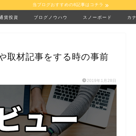
当ブログおすすめの8記事はコチラ
通貨投資
ブログノウハウ
スノーボード
カ
や取材記事をする時の事前
2019年1月28日