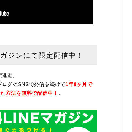
マガジンにて限定配信中！
実逃避。
ログやSNSで発信を続けて
1年8ヶ月で
した方法を無料で配信中！
。